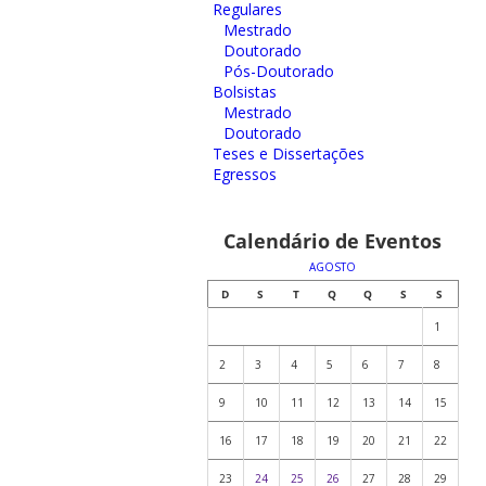
Regulares
Mestrado
Doutorado
Pós-Doutorado
Bolsistas
Mestrado
Doutorado
Teses e Dissertações
Egressos
Calendário de Eventos
AGOSTO
D
S
T
Q
Q
S
S
1
2
3
4
5
6
7
8
9
10
11
12
13
14
15
16
17
18
19
20
21
22
23
24
25
26
27
28
29