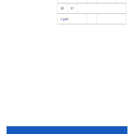
30
31
« jun