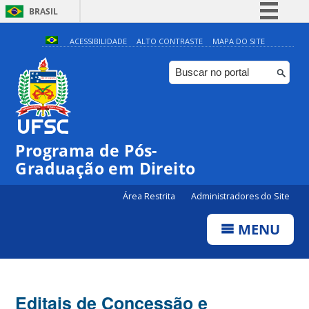
BRASIL
Simplifique!
ACESSIBILIDADE
ALTO CONTRASTE
MAPA DO SITE
Comunica BR
Participe
Acesso à informação
Legislação
Programa de Pós-
Canais
Graduação em Direito
Área Restrita
Administradores do Site
MENU
Editais de Concessão e