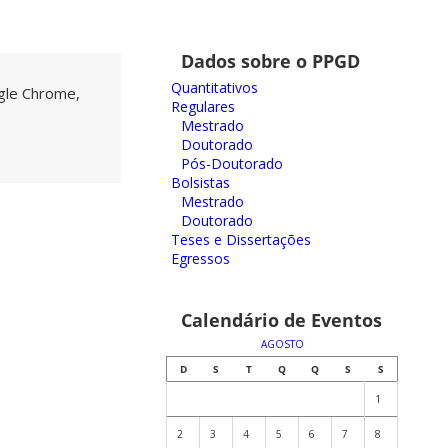
Dados sobre o PPGD
Quantitativos
gle Chrome,
Regulares
Mestrado
Doutorado
Pós-Doutorado
Bolsistas
Mestrado
Doutorado
Teses e Dissertações
Egressos
Calendário de Eventos
AGOSTO
D
S
T
Q
Q
S
S
1
2
3
4
5
6
7
8