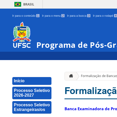
BRASIL
Ir para o conteúdo
1
Ir para o menu
2
Ir para a busca
3
Ir para o rodapé
4
Programa de Pós-Gr
Formalização de Banca
Início
Formalizaç
Processo Seletivo
2026-2027
Processo Seletivo
Banca Examinadora de Pro
Estrangeiras/os