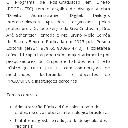
O
Programa de Pós-Graduação em Direito
(PPGD/UFSC)
tem o orgulho de divulgar a obra
“Direito Administrativo Digital: Diálogos
Interdisciplinares Aplicados”
, organizada pelos
professores
Dr. José Sérgio da Silva Cristóvam
,
Dra.
Ariê Scherreier Ferneda
e
Me. Bruno Mello Corrêa
de Barros Beuron
. Publicada em
2025
pela
Prisma
Editorial
(eISBN 978-65-83096-47-0), a coletânea
reúne
14 capítulos
produzidos majoritariamente por
pesquisadores do
Grupo de Estudos em Direito
Público (GEDIP/CCJ/UFSC)
, com contribuições de
mestrandos, doutorandos e docentes do
PPGD/UFSC e instituições parceiras.
Temas centrais:
Administração Pública 4.0 e colonialismo de
dados: riscos à soberania tecnológica brasileira.
Plataforma gov.br e redução de desigualdades
regionais.