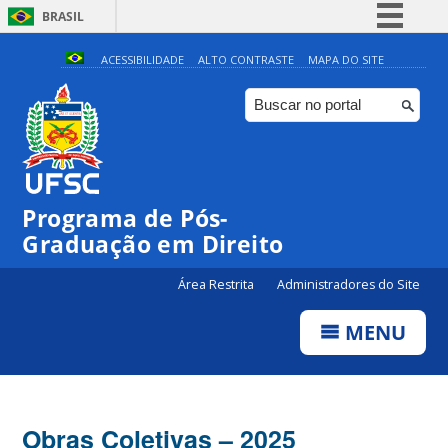
BRASIL
Simplifique!
ACESSIBILIDADE
ALTO CONTRASTE
MAPA DO SITE
Comunica BR
Participe
Acesso à informação
Legislação
Programa de Pós-
Canais
Graduação em Direito
Área Restrita
Administradores do Site
MENU
Obras Coletivas – 2025