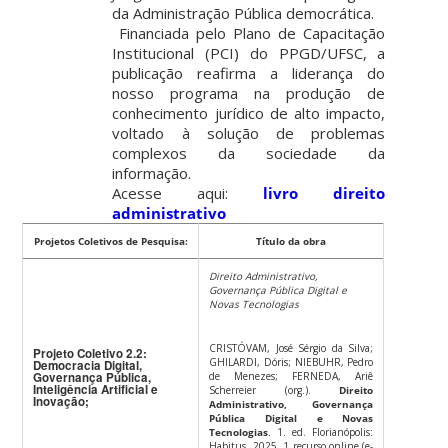
da
Administração Pública democrática
.
Financiada pelo Plano de Capacitação
Institucional (PCI) do PPGD/UFSC, a
publicação reafirma a liderança do
nosso programa na produção de
conhecimento jurídico de alto impacto,
voltado à solução de problemas
complexos da sociedade da
informação.
Acesse aqui:
livro direito
administrativo
Projetos Coletivos de Pesquisa:
Título da obra
Direito Administrativo,
Governança Pública Digital e
Novas Tecnologias
CRISTÓVAM, José Sérgio da Silva;
Projeto Coletivo 2.2:
GHILARDI, Dóris; NIEBUHR, Pedro
Democracia Digital,
Governança Pública,
de Menezes; FERNEDA, Ariê
Inteligência Artificial e
Scherreier (org.).
Direito
Inovação;
Administrativo, Governança
Pública Digital e Novas
Tecnologias
.
1. ed. Florianópolis:
Habitus, 2025. 1 recurso online (e-