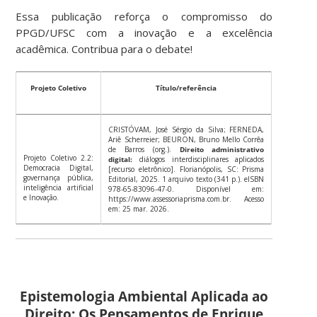
Essa publicação reforça o compromisso do
PPGD/UFSC com a inovação e a excelência
acadêmica. Contribua para o debate!
Projeto Coletivo
Título/referência
CRISTÓVAM, José Sérgio da Silva; FERNEDA,
Ariê Scherreier; BEURON, Bruno Mello Corrêa
de Barros (org.).
Direito administrativo
Projeto Coletivo 2.2:
digital:
diálogos interdisciplinares aplicados
Democracia Digital,
[recurso eletrônico]. Florianópolis, SC: Prisma
governança pública,
Editorial, 2025. 1 arquivo texto (341 p.). eISBN
inteligência artificial
978-65-83096-47-0. Disponível em:
e Inovação.
https://www.assessoriaprisma.com.br. Acesso
em: 25 mar. 2026.
Epistemologia Ambiental Aplicada ao
Direito: Os Pensamentos de Enrique