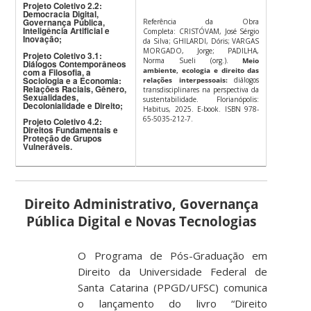
Projeto Coletivo 2.2:
Democracia Digital,
Governança Pública,
Referência da Obra
Inteligência Artificial e
Completa:
CRISTÓVAM, José Sérgio
Inovação;
da Silva; GHILARDI, Dóris; VARGAS
MORGADO, Jorge; PADILHA,
Projeto Coletivo 3.1:
Norma Sueli (org.).
Meio
Diálogos Contemporâneos
ambiente, ecologia e direito das
com a Filosofia, a
Sociologia e a Economia:
relações interpessoais
:
diálogos
Relações Raciais, Gênero,
transdisciplinares na perspectiva da
Sexualidades,
sustentabilidade. Florianópolis:
Decolonialidade e Direito;
Habitus, 2025. E-book. ISBN 978-
65-5035-212-7.
Projeto Coletivo 4.2:
Direitos Fundamentais e
Proteção de Grupos
Vulneráveis.
Direito Administrativo, Governança
Pública Digital e Novas Tecnologias
O Programa de Pós-Graduação em
Direito da Universidade Federal de
Santa Catarina (PPGD/UFSC) comunica
o lançamento do livro
“Direito