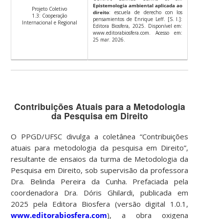
Epistemologia ambiental aplicada ao
Projeto Coletivo
direito
: escuela de derecho con los
1.3: Cooperação
pensamientos de Enrique Leff. [S. l.]:
Internacional e Regional
Editora Biosfera, 2025. Disponível em:
www.editorabiosfera.com. Acesso em:
25 mar. 2026.
Contribuições Atuais para a Metodologia
da Pesquisa em Direito
O
PPGD/UFSC
divulga a coletânea
“Contribuições
atuais para metodologia da pesquisa em Direito”
,
resultante de ensaios da turma de Metodologia da
Pesquisa em Direito, sob supervisão da professora
Dra. Belinda Pereira da Cunha
. Prefaciada pela
coordenadora
Dra. Dóris Ghilardi
, publicada em
2025
pela
Editora Biosfera
(versão digital 1.0.1,
www.editorabiosfera.com
), a obra oxigena