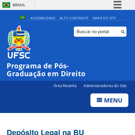
BRASIL
Simplifique!
ACESSIBILIDADE
ALTO CONTRASTE
MAPA DO SITE
Comunica BR
Participe
Acesso à informação
Legislação
Programa de Pós-
Canais
Graduação em Direito
Área Restrita
Administradores do Site
MENU
Depósito Legal na BU