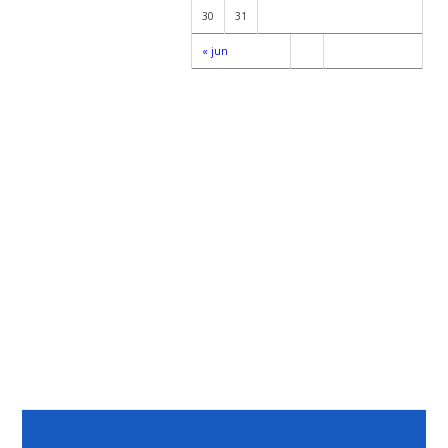
30
31
« jun