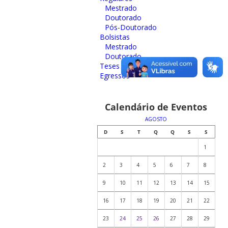
Mestrado
Doutorado
Pós-Doutorado
Bolsistas
Mestrado
Doutorado
Teses e Dissertações
Egressos
Calendário de Eventos
AGOSTO
D
S
T
Q
Q
S
S
1
2
3
4
5
6
7
8
9
10
11
12
13
14
15
16
17
18
19
20
21
22
23
24
25
26
27
28
29