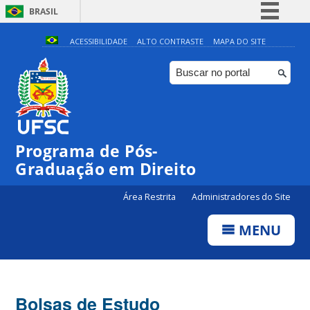
BRASIL
Simplifique!
ACESSIBILIDADE
ALTO CONTRASTE
MAPA DO SITE
Comunica BR
Participe
Acesso à informação
Legislação
Programa de Pós-
Canais
Graduação em Direito
Área Restrita
Administradores do Site
MENU
Bolsas de Estudo