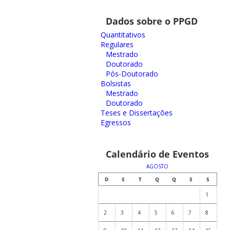
Dados sobre o PPGD
Quantitativos
Regulares
Mestrado
Doutorado
Pós-Doutorado
Bolsistas
Mestrado
Doutorado
Teses e Dissertações
Egressos
Calendário de Eventos
AGOSTO
D
S
T
Q
Q
S
S
1
2
3
4
5
6
7
8