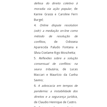
defesa do direito coletivo à
moradia via ação popular
, de
Karine Grassi e Caroline Ferri
Burgel;
4.
Online dispute resolution
(odr): a mediação on-line como
método de resolução de
conflitos
, de Odisseia
Aparecida Paludo Fontana e
Sílvia Ozelame Rigo Moschetta;
5.
Reflexões sobre a solução
consensual de conflitos: na
seara tributária
, de Lucas
Maccari e Maurício da Cunha
Savino;
6.
A advocacia em tempos de
pandemia: a instabilidade dos
direitos e a segurança jurídic
a,
de Claudio Henrique de Castro.