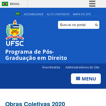
BRASIL
Simplifique!
ACESSIBILIDADE
ALTO CONTRASTE
MAPA DO SITE
Comunica BR
Participe
Acesso à informação
Legislação
Programa de Pós-
Canais
Graduação em Direito
Área Restrita
Administradores do Site
MENU
Obras Coletivas 2020