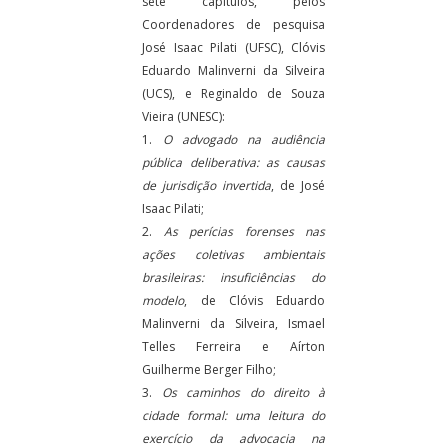
sete capítulos, pelos
Coordenadores de pesquisa
José Isaac Pilati (UFSC), Clóvis
Eduardo Malinverni da Silveira
(UCS), e Reginaldo de Souza
Vieira (UNESC):
1.
O advogado na audiência
pública deliberativa: as causas
de jurisdição invertida
, de José
Isaac Pilati;
2.
As perícias forenses nas
ações coletivas ambientais
brasileiras: insuficiências do
modelo
, de Clóvis Eduardo
Malinverni da Silveira, Ismael
Telles Ferreira e Aírton
Guilherme Berger Filho;
3.
Os caminhos do direito à
cidade formal: uma leitura do
exercício da advocacia na