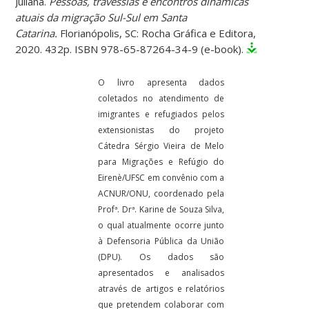
Juliana.
Pessoas, travessias e encontros dinâmicas
atuais da migração Sul-Sul em Santa
Catarina.
Florianópolis, SC: Rocha Gráfica e Editora,
2020. 432p. ISBN 978-65-87264-34-9 (e-book).
O livro apresenta dados
coletados no atendimento de
imigrantes e refugiados pelos
extensionistas do projeto
Cátedra Sérgio Vieira de Melo
para Migrações e Refúgio do
Eirenè/UFSC em convênio com a
ACNUR/ONU, coordenado pela
Profª. Drª. Karine de Souza Silva,
o qual atualmente ocorre junto
à Defensoria Pública da União
(DPU). Os dados são
apresentados e analisados
através de artigos e relatórios
que pretendem colaborar com