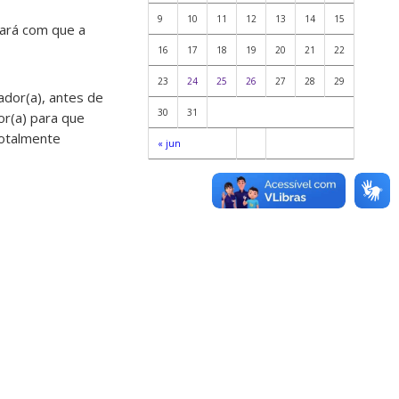
9
10
11
12
13
14
15
fará com que a
16
17
18
19
20
21
22
23
24
25
26
27
28
29
dor(a), antes de
30
31
or(a) para que
totalmente
« jun