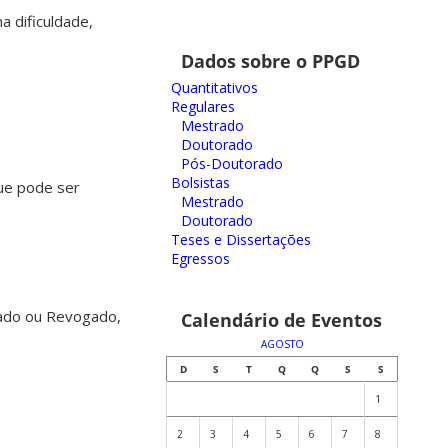
a dificuldade,
Dados sobre o PPGD
Quantitativos
Regulares
Mestrado
Doutorado
Pós-Doutorado
Bolsistas
que pode ser
Mestrado
Doutorado
Teses e Dissertações
Egressos
rado ou Revogado,
Calendário de Eventos
AGOSTO
D
S
T
Q
Q
S
S
1
2
3
4
5
6
7
8