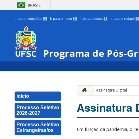
BRASIL
Ir para o conteúdo
1
Ir para o menu
2
Ir para a busca
3
Ir para o rodapé
4
Programa de Pós-Gr
Assinatura Digital
Início
Assinatura D
Processo Seletivo
2026-2027
Processo Seletivo
Em função da pandemia, o r
Estrangeiras/os