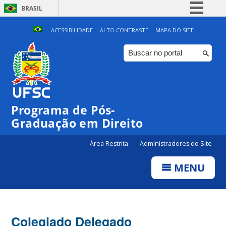
BRASIL
Simplifique!
ACESSIBILIDADE
ALTO CONTRASTE
MAPA DO SITE
Comunica BR
Participe
Acesso à informação
Legislação
Programa de Pós-
Canais
Graduação em Direito
Área Restrita
Administradores do Site
MENU
Colegiado Delegado