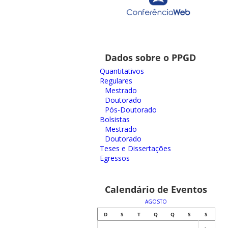
Dados sobre o PPGD
Quantitativos
Regulares
Mestrado
Doutorado
Pós-Doutorado
Bolsistas
Mestrado
Doutorado
Teses e Dissertações
Egressos
Calendário de Eventos
AGOSTO
D
S
T
Q
Q
S
S