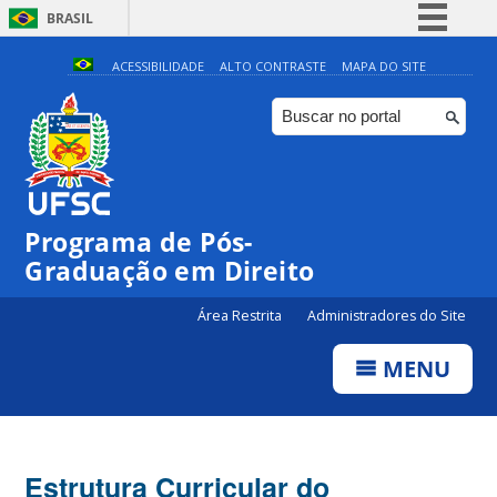
BRASIL
Simplifique!
ACESSIBILIDADE
ALTO CONTRASTE
MAPA DO SITE
Comunica BR
Participe
Acesso à informação
Legislação
Programa de Pós-
Canais
Graduação em Direito
Área Restrita
Administradores do Site
MENU
Estrutura Curricular do