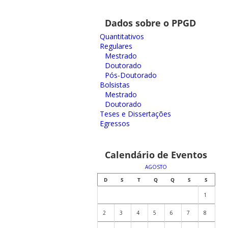
Dados sobre o PPGD
Quantitativos
Regulares
Mestrado
Doutorado
Pós-Doutorado
Bolsistas
Mestrado
Doutorado
Teses e Dissertações
Egressos
Calendário de Eventos
AGOSTO
D
S
T
Q
Q
S
S
1
2
3
4
5
6
7
8