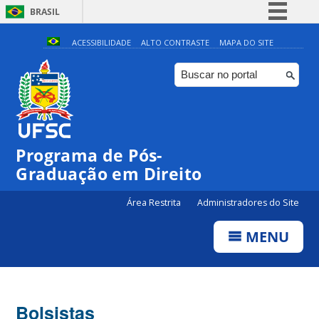
BRASIL
Simplifique!
ACESSIBILIDADE
ALTO CONTRASTE
MAPA DO SITE
Comunica BR
Participe
Acesso à informação
Legislação
Programa de Pós-
Canais
Graduação em Direito
Área Restrita
Administradores do Site
MENU
Bolsistas