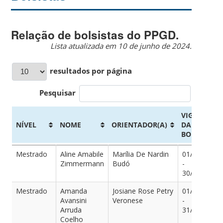
Relação de bolsistas do PPGD.
Lista atualizada em 10 de junho de 2024.
resultados por página
Pesquisar
VIGÊNCIA
NÍVEL
NOME
ORIENTADOR(A)
DA
BOLSA
NÍVEL
NOME
ORIENTADOR(A)
VIGÊNCIA
Mestrado
Aline Amabile
Marília De Nardin
01/10/2022
DA
Zimmermann
Budó
-
BOLSA
30/09/2024
Mestrado
Amanda
Josiane Rose Petry
01/05/2024
Avansini
Veronese
-
Arruda
31/03/2026
Coelho