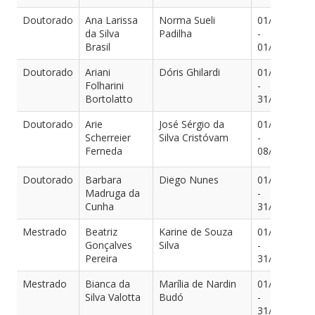
Doutorado
Ana Larissa
Norma Sueli
01/04/2022
da Silva
Padilha
-
Brasil
01/03/2026
Doutorado
Ariani
Dóris Ghilardi
01/09/2022
Folharini
-
Bortolatto
31/03/2026
Doutorado
Arie
José Sérgio da
01/03/2023
Scherreier
Silva Cristóvam
-
Ferneda
08/02/2027
Doutorado
Barbara
Diego Nunes
01/03/2020
Madruga da
-
Cunha
31/08/2024
Mestrado
Beatriz
Karine de Souza
01/05/2024
Gonçalves
Silva
-
Pereira
31/03/2026
Mestrado
Bianca da
Marília de Nardin
01/04/2024
Silva Valotta
Budó
-
31/03/2026