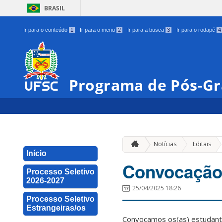
BRASIL
Ir para o conteúdo
1
Ir para o menu
2
Ir para a busca
3
Ir para o rodapé
4
Programa de Pós-Gr
»
Notícias
Editais
Início
Convocação 
Processo Seletivo
2026-2027
25/04/2025 18:26
Processo Seletivo
Estrangeiras/os
Convocamos os(as) estudant