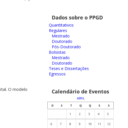
Dados sobre o PPGD
Quantitativos
Regulares
Mestrado
Doutorado
Pós-Doutorado
Bolsistas
Mestrado
Doutorado
Teses e Dissertações
Egressos
ital. O modelo
Calendário de Eventos
ABRIL
D
S
T
Q
Q
S
S
1
2
3
4
5
6
7
8
9
10
11
12