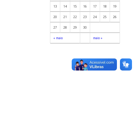
13
14
15
16
17
18
19
20
21
22
23
24
25
26
27
28
29
30
« maio
maio »