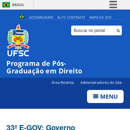
BRASIL
Simplifique!
ACESSIBILIDADE
ALTO CONTRASTE
MAPA DO SITE
Comunica BR
Participe
Acesso à informação
Legislação
Programa de Pós-
Canais
Graduação em Direito
Área Restrita
Administradores do Site
MENU
33º E-GOV: Governo