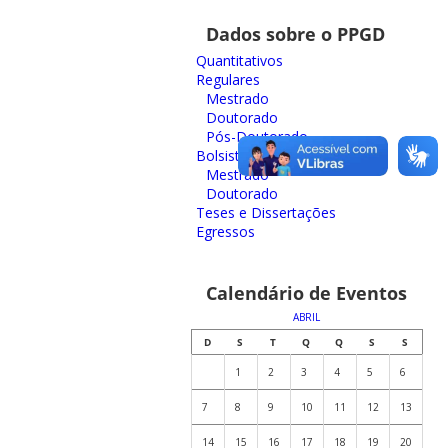
Dados sobre o PPGD
Quantitativos
Regulares
Mestrado
Doutorado
Pós-Doutorado
Bolsistas
Mestrado
Doutorado
Teses e Dissertações
Egressos
Calendário de Eventos
ABRIL
D
S
T
Q
Q
S
S
1
2
3
4
5
6
7
8
9
10
11
12
13
14
15
16
17
18
19
20