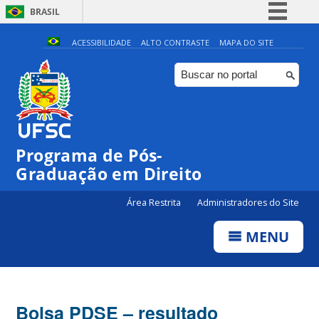
BRASIL
Simplifique!
ACESSIBILIDADE
ALTO CONTRASTE
MAPA DO SITE
Comunica BR
Participe
Acesso à informação
Legislação
Programa de Pós-
Canais
Graduação em Direito
Área Restrita
Administradores do Site
MENU
Bolsa PDSE – resultado