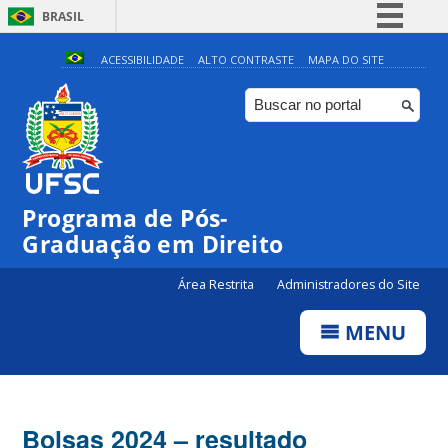
BRASIL
Simplifique!
ACESSIBILIDADE
ALTO CONTRASTE
MAPA DO SITE
Comunica BR
Participe
Acesso à informação
Legislação
Programa de Pós-
Canais
Graduação em Direito
Área Restrita
Administradores do Site
MENU
Bolsas 2024 – resultado