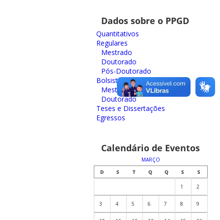
Dados sobre o PPGD
Quantitativos
Regulares
Mestrado
Doutorado
Pós-Doutorado
Bolsistas
Mestrado
Doutorado
Teses e Dissertações
Egressos
Calendário de Eventos
MARÇO
D
S
T
Q
Q
S
S
1
2
3
4
5
6
7
8
9