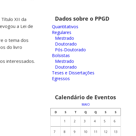
Dados sobre o PPGD
Título XII da
revogou a Lei de
Quantitativos
Regulares
Mestrado
bre o tema dos
Doutorado
os do livro
Pós-Doutorado
Bolsistas
os interessados.
Mestrado
Doutorado
Teses e Dissertações
Egressos
Calendário de Eventos
MAIO
D
S
T
Q
Q
S
S
1
2
3
4
5
6
7
8
9
10
11
12
13