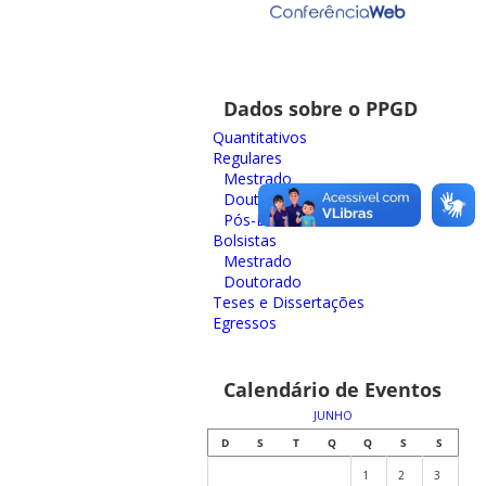
Dados sobre o PPGD
Quantitativos
Regulares
Mestrado
Doutorado
Pós-Doutorado
Bolsistas
Mestrado
Doutorado
Teses e Dissertações
Egressos
Calendário de Eventos
JUNHO
D
S
T
Q
Q
S
S
1
2
3