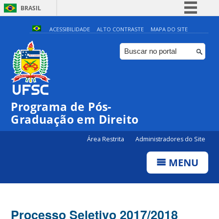
BRASIL
Simplifique!
ACESSIBILIDADE
ALTO CONTRASTE
MAPA DO SITE
Comunica BR
Participe
Acesso à informação
Legislação
Programa de Pós-
Canais
Graduação em Direito
Área Restrita
Administradores do Site
MENU
Processo Seletivo 2017/2018