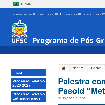
BRASIL
Ir para o conteúdo
1
Ir para o menu
2
Ir para a busca
3
Ir para o rodapé
4
Programa de Pós-Gr
»
Notícias
Eventos
Início
Palestra co
Processo Seletivo
2026-2027
Pasold “Met
Processo Seletivo
Estrangeiras/os
23/05/2017 15:37