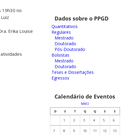
s 19h30 no
 Luiz
Dados sobre o PPGD
Quantitativos
ra. Erika Louise
Regulares
Mestrado
Doutorado
Pós-Doutorado
 atividades
Bolsistas
Mestrado
Doutorado
Teses e Dissertações
Egressos
Calendário de Eventos
MAIO
D
S
T
Q
Q
S
S
1
2
3
4
5
6
7
8
9
10
11
12
13