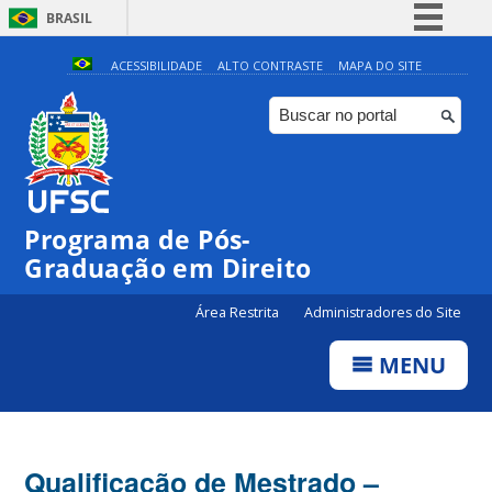
BRASIL
Simplifique!
ACESSIBILIDADE
ALTO CONTRASTE
MAPA DO SITE
Comunica BR
Participe
Acesso à informação
Legislação
Programa de Pós-
Canais
Graduação em Direito
Área Restrita
Administradores do Site
MENU
Qualificação de Mestrado –