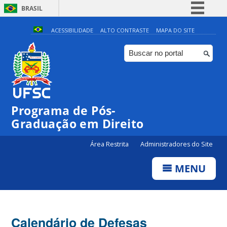
BRASIL
Simplifique!
ACESSIBILIDADE
ALTO CONTRASTE
MAPA DO SITE
Comunica BR
Participe
Acesso à informação
Legislação
Programa de Pós-
Canais
Graduação em Direito
Área Restrita
Administradores do Site
MENU
Calendário de Defesas