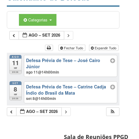
Categorias
AGO – SET 2026
Fechar Tudo
Expandir Tudo
AGO
Defesa Prévia de Tese – José Cairo
11
Júnior
ter
ago 11@14h00min
2026
SET
Defesa Prévia de Tese – Catrine Cadja
8
Índio do Brasil da Mata
ter
set 8@14h00min
2026
AGO – SET 2026
Sala de Reuniões PPGD