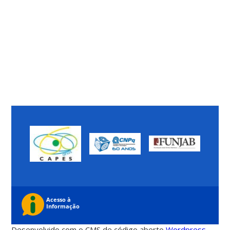
Desenvolvido com o CMS de código aberto
Wordpress