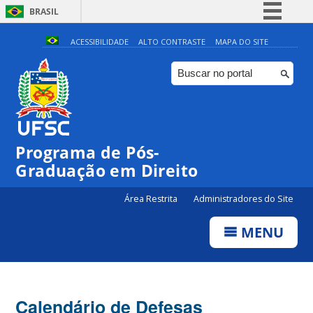
BRASIL
Simplifique!
ACESSIBILIDADE
ALTO CONTRASTE
MAPA DO SITE
Comunica BR
Participe
Acesso à informação
Legislação
Programa de Pós-
Canais
Graduação em Direito
Área Restrita
Administradores do Site
MENU
Calendário de Defesas