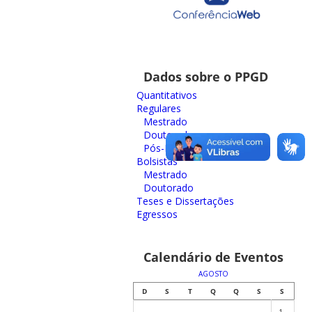
Dados sobre o PPGD
Quantitativos
Regulares
Mestrado
Doutorado
Pós-Doutorado
Bolsistas
Mestrado
Doutorado
Teses e Dissertações
Egressos
Calendário de Eventos
AGOSTO
D
S
T
Q
Q
S
S
1