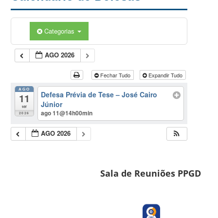
Categorias
AGO 2026
Fechar Tudo
Expandir Tudo
AGO
Defesa Prévia de Tese – José Cairo
11
Júnior
ter
ago 11@14h00min
2026
AGO 2026
Sala de Reuniões PPGD