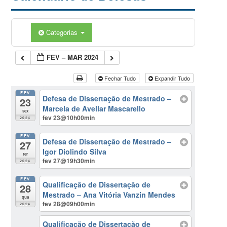
Categorias
FEV – MAR 2024
Fechar Tudo
Expandir Tudo
FEV
Defesa de Dissertação de Mestrado –
23
Marcela de Avellar Mascarello
sex
fev 23@10h00min
2024
FEV
Defesa de Dissertação de Mestrado –
27
Igor Diolindo Silva
ter
fev 27@19h30min
2024
FEV
Qualificação de Dissertação de
28
Mestrado – Ana Vitória Vanzin Mendes
qua
fev 28@09h00min
2024
Qualificação de Dissertação de