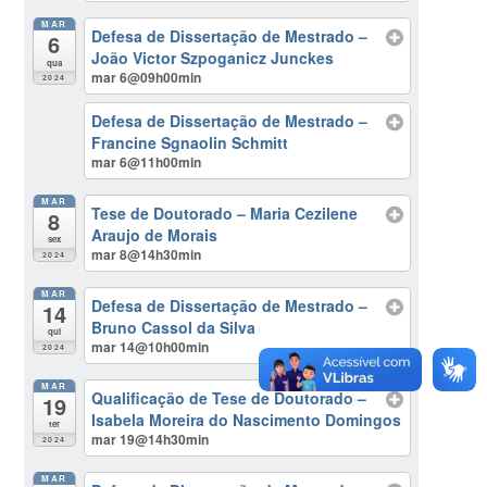
MAR
Defesa de Dissertação de Mestrado –
6
João Victor Szpoganicz Junckes
qua
mar 6@09h00min
2024
Defesa de Dissertação de Mestrado –
Francine Sgnaolin Schmitt
mar 6@11h00min
MAR
Tese de Doutorado – Maria Cezilene
8
Araujo de Morais
sex
mar 8@14h30min
2024
MAR
Defesa de Dissertação de Mestrado –
14
Bruno Cassol da Silva
qui
mar 14@10h00min
2024
MAR
Qualificação de Tese de Doutorado –
19
Isabela Moreira do Nascimento Domingos
ter
mar 19@14h30min
2024
MAR