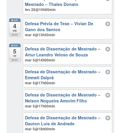
Mestrado – Thales Donato
fev 28@10h00min
MAR
Defesa Prévia de Tese – Vívian De
4
Gann dos Santos
seg
mar 4@13h30min
2024
MAR
Defesa de Dissertação de Mestrado –
5
Artur Leandro Veloso de Souza
ter
mar 5@14h00min
2024
Defesa de Dissertação de Mestrado –
Emmeli Dalprá
mar 5@17h00min
Defesa de Dissertação de Mestrado –
Nelson Nogueira Amorim Filho
mar 5@17h00min
Defesa de Dissertação de Mestrado –
Dauton Luis de Andrade
mar 5@18h00min