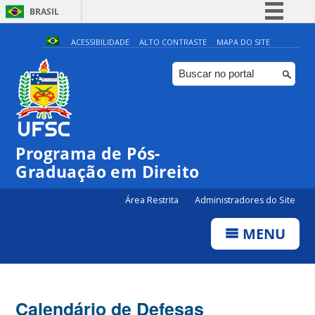
BRASIL
Simplifique!
ACESSIBILIDADE
ALTO CONTRASTE
MAPA DO SITE
Comunica BR
Participe
Acesso à informação
Legislação
Programa de Pós-
Canais
Graduação em Direito
Área Restrita
Administradores do Site
MENU
Calendário de Defesas