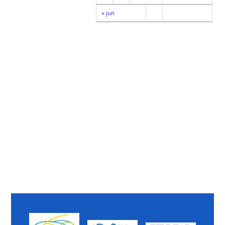
« jun