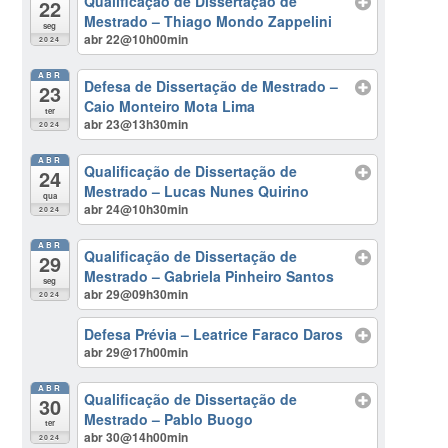
Qualificação de Dissertação de
22
Mestrado – Thiago Mondo Zappelini
seg
abr 22@10h00min
2024
ABR
Defesa de Dissertação de Mestrado –
23
Caio Monteiro Mota Lima
ter
abr 23@13h30min
2024
ABR
Qualificação de Dissertação de
24
Mestrado – Lucas Nunes Quirino
qua
abr 24@10h30min
2024
ABR
Qualificação de Dissertação de
29
Mestrado – Gabriela Pinheiro Santos
seg
abr 29@09h30min
2024
Defesa Prévia – Leatrice Faraco Daros
abr 29@17h00min
ABR
Qualificação de Dissertação de
30
Mestrado – Pablo Buogo
ter
abr 30@14h00min
2024