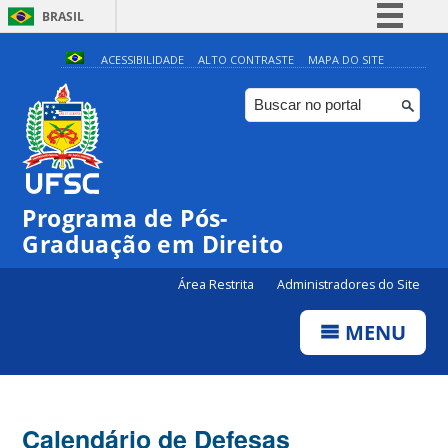
BRASIL
Simplifique!
ACESSIBILIDADE
ALTO CONTRASTE
MAPA DO SITE
Comunica BR
Participe
Acesso à informação
Legislação
Programa de Pós-
Canais
Graduação em Direito
Área Restrita
Administradores do Site
MENU
Calendário de Defesas