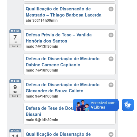
Qualificação de Dissertação de
Mestrado – Thiago Barbosa Lacerda
abr 30@14h00min
MAIO
Defesa Prévia de Tese – Vanilda
7
Honória dos Santos
ter
maio 7@13h30min
2024
Defesa de Dissertação de Mestrado –
Dábine Caroene Capitanio
maio 7@18h00min
MAIO
Defesa de Dissertação de Mestrado –
9
Glexandre de Souza Calixto
qui
maio 9@14h00min
2024
Defesa de Tese de Doutorado – Karen
Bissani
maio 9@14h30min
MAIO
Qualificação de Dissertação de
14