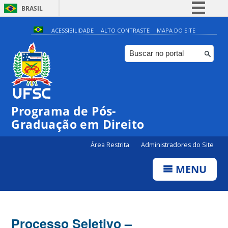
BRASIL
Simplifique!
ACESSIBILIDADE
ALTO CONTRASTE
MAPA DO SITE
Comunica BR
Participe
Acesso à informação
Legislação
Programa de Pós-
Canais
Graduação em Direito
Área Restrita
Administradores do Site
MENU
Processo Seletivo –