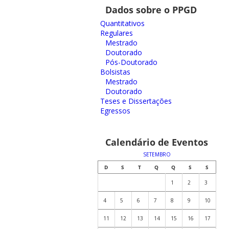
Dados sobre o PPGD
Quantitativos
Regulares
Mestrado
Doutorado
Pós-Doutorado
Bolsistas
Mestrado
Doutorado
Teses e Dissertações
Egressos
Calendário de Eventos
SETEMBRO
D
S
T
Q
Q
S
S
1
2
3
4
5
6
7
8
9
10
11
12
13
14
15
16
17