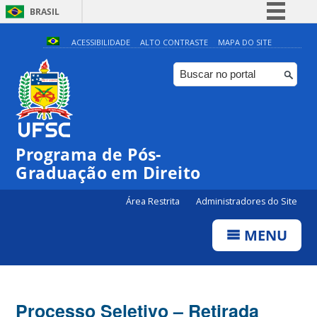
BRASIL
Simplifique!
ACESSIBILIDADE
ALTO CONTRASTE
MAPA DO SITE
Comunica BR
Participe
Acesso à informação
Legislação
Programa de Pós-
Canais
Graduação em Direito
Área Restrita
Administradores do Site
MENU
Processo Seletivo – Retirada