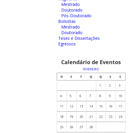
Mestrado
Doutorado
Pós-Doutorado
Bolsistas
Mestrado
Doutorado
Teses e Dissertações
Egressos
Calendário de Eventos
FEVEREIRO
D
S
T
Q
Q
S
S
1
2
3
4
5
6
7
8
9
10
11
12
13
14
15
16
17
18
19
20
21
22
23
24
25
26
27
28