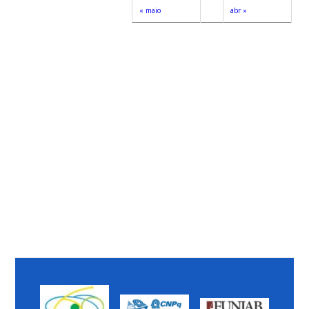
« maio
abr »