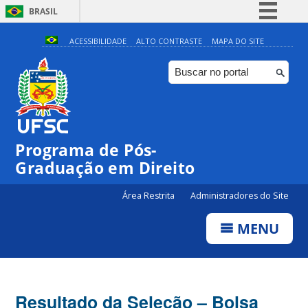
BRASIL
Simplifique!
ACESSIBILIDADE
ALTO CONTRASTE
MAPA DO SITE
Comunica BR
Participe
Acesso à informação
Legislação
Programa de Pós-
Canais
Graduação em Direito
Área Restrita
Administradores do Site
MENU
Resultado da Seleção – Bolsa