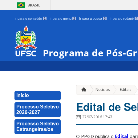
BRASIL
Ir para o conteúdo
1
Ir para o menu
2
Ir para a busca
3
Ir para o rodapé
4
Programa de Pós-Gr
»
Notícias
Editais
Início
Edital de S
Processo Seletivo
2026-2027
27/07/2016 17:47
Processo Seletivo
Estrangeiras/os
O PPGD publica o
Edital
para