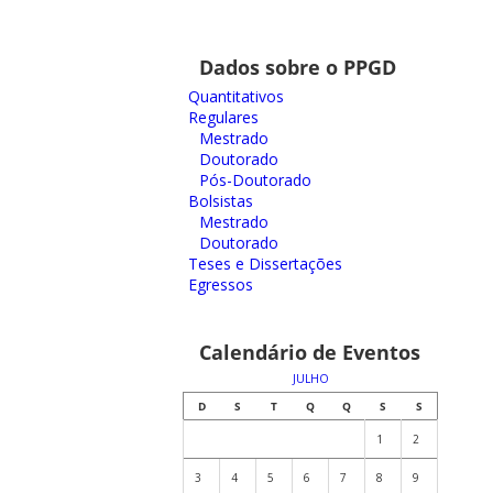
Dados sobre o PPGD
Quantitativos
Regulares
Mestrado
Doutorado
Pós-Doutorado
Bolsistas
Mestrado
Doutorado
Teses e Dissertações
Egressos
Calendário de Eventos
JULHO
D
S
T
Q
Q
S
S
1
2
3
4
5
6
7
8
9