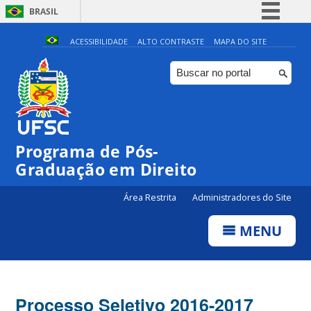
BRASIL
Simplifique!
ACESSIBILIDADE
ALTO CONTRASTE
MAPA DO SITE
Comunica BR
Participe
Acesso à informação
Legislação
Programa de Pós-
Canais
Graduação em Direito
Área Restrita
Administradores do Site
MENU
Processo Seletivo 2016-2017