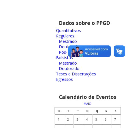
Dados sobre o PPGD
Quantitativos
Regulares
Mestrado
Doutorado
Pós-Doutorado
Bolsistas
Mestrado
Doutorado
Teses e Dissertações
Egressos
Calendário de Eventos
MAIO
D
S
T
Q
Q
S
S
1
2
3
4
5
6
7