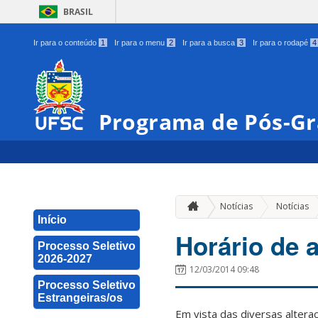
BRASIL
Ir para o conteúdo
1
Ir para o menu
2
Ir para a busca
3
Ir para o rodapé
4
Programa de Pós-Gr
Notícias
Notícias
Início
Horário de a
Processo Seletivo
2026-2027
12/03/2014 09:48
Processo Seletivo
Estrangeiras/os
Em vista das diversas alteraç