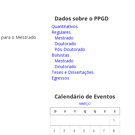
Dados sobre o PPGD
Quantitativos
Regulares
as para o Mestrado
Mestrado
Doutorado
Pós-Doutorado
Bolsistas
Mestrado
Doutorado
Teses e Dissertações
Egressos
Calendário de Eventos
MARÇO
D
S
T
Q
Q
S
S
1
2
3
4
5
6
7
8