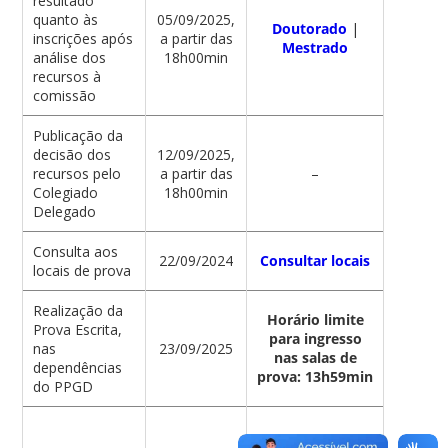
resultado
quanto às
05/09/2025,
Doutorado
|
inscrições após
a partir das
Mestrado
análise dos
18h00min
recursos à
comissão
Publicação da
decisão dos
12/09/2025,
recursos pelo
a partir das
–
Colegiado
18h00min
Delegado
Consulta aos
22/09/2024
Consultar locais
locais de prova
Realização da
Horário limite
Prova Escrita,
para ingresso
nas
23/09/2025
nas salas de
dependências
prova: 13h59min
do PPGD