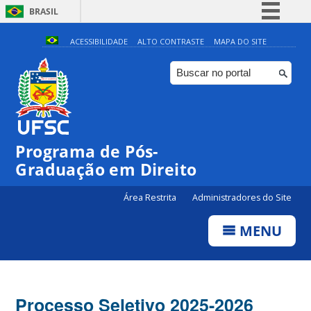
BRASIL
Simplifique!
ACESSIBILIDADE
ALTO CONTRASTE
MAPA DO SITE
Comunica BR
Participe
Acesso à informação
Legislação
Programa de Pós-
Canais
Graduação em Direito
Área Restrita
Administradores do Site
MENU
Processo Seletivo 2025-2026