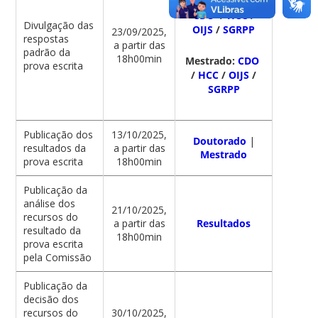
Doutorado:
CDO
/
HCC
/
Divulgação das
OIJS
/
SGRPP
23/09/2025,
respostas
a partir das
padrão da
18h00min
Mestrado:
CDO
prova escrita
/
HCC
/
OIJS
/
SGRPP
Publicação dos
13/10/2025,
Doutorado
|
resultados da
a partir das
Mestrado
prova escrita
18h00min
Publicação da
análise dos
21/10/2025,
recursos do
a partir das
Resultados
resultado da
18h00min
prova escrita
pela Comissão
Publicação da
decisão dos
recursos do
30/10/2025,