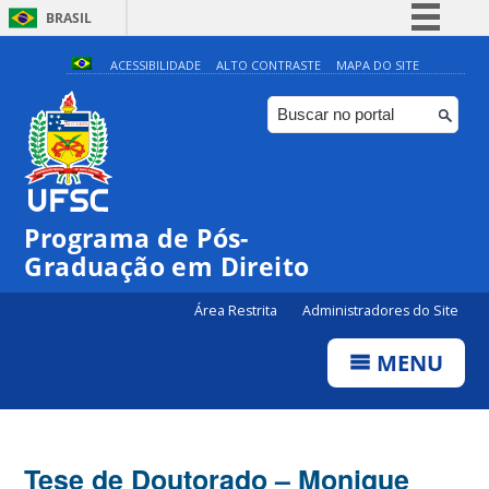
BRASIL
Simplifique!
ACESSIBILIDADE
ALTO CONTRASTE
MAPA DO SITE
Comunica BR
Participe
Acesso à informação
Legislação
Programa de Pós-
Canais
Graduação em Direito
Área Restrita
Administradores do Site
MENU
Tese de Doutorado – Monique