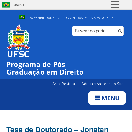
BRASIL
Simplifique!
ACESSIBILIDADE
ALTO CONTRASTE
MAPA DO SITE
Comunica BR
Participe
Acesso à informação
Legislação
Programa de Pós-
Canais
Graduação em Direito
Área Restrita
Administradores do Site
MENU
Tese de Doutorado – Jonatan