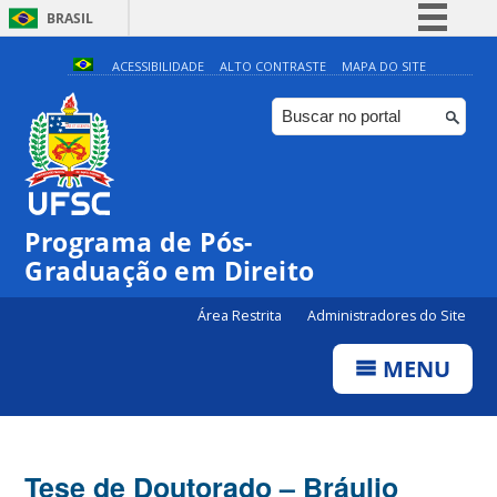
BRASIL
Simplifique!
ACESSIBILIDADE
ALTO CONTRASTE
MAPA DO SITE
Comunica BR
Participe
Acesso à informação
Legislação
Programa de Pós-
Canais
Graduação em Direito
Área Restrita
Administradores do Site
MENU
Tese de Doutorado – Bráulio