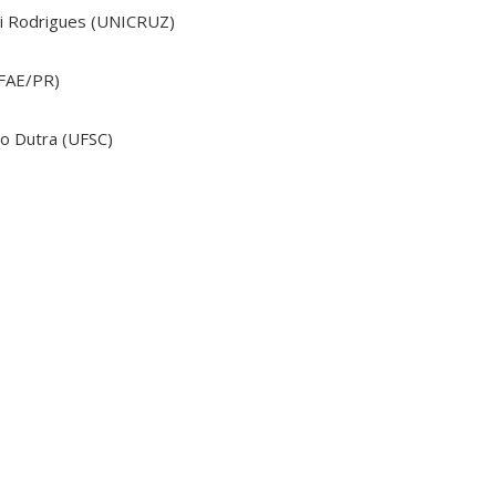
ti Rodrigues (UNICRUZ)
(FAE/PR)
to Dutra (UFSC)