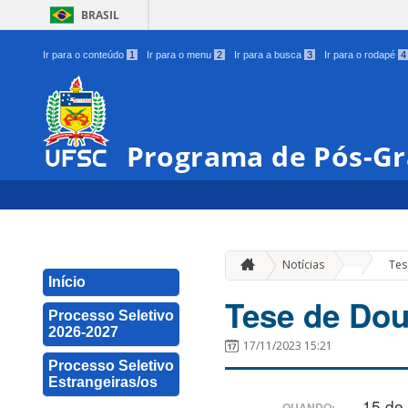
BRASIL
Ir para o conteúdo
1
Ir para o menu
2
Ir para a busca
3
Ir para o rodapé
4
Programa de Pós-Gr
»
Notícias
Tes
Início
Tese de Dou
Processo Seletivo
2026-2027
17/11/2023 15:21
Processo Seletivo
Estrangeiras/os
15 de
QUANDO: