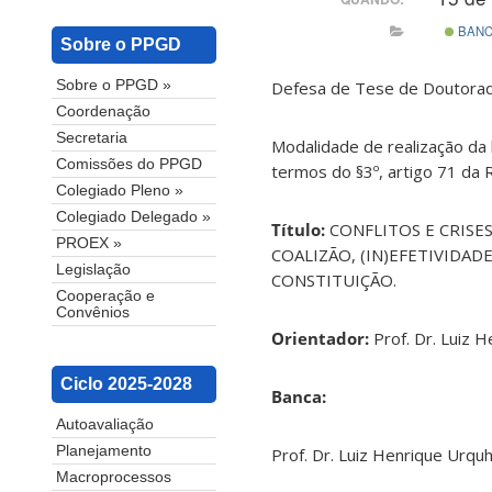
BAN
Sobre o PPGD
Defesa de Tese de Doutorad
Sobre o PPGD »
Coordenação
Secretaria
Modalidade de realização da 
Comissões do PPGD
termos do §3º, artigo 71 da
Colegiado Pleno »
Colegiado Delegado »
Título:
CONFLITOS E CRISE
PROEX »
COALIZÃO, (IN)EFETIVIDA
Legislação
CONSTITUIÇÃO.
Cooperação e
Convênios
Orientador:
Prof. Dr. Luiz 
Ciclo 2025-2028
Banca:
Autoavaliação
Planejamento
Prof. Dr. Luiz Henrique Urqu
Macroprocessos