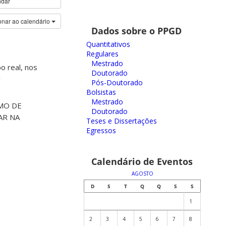
ndar
onar ao calendário
Dados sobre o PPGD
Quantitativos
Regulares
Mestrado
o real, nos
Doutorado
1
Pós-Doutorado
Bolsistas
Mestrado
SMO DE
Doutorado
AR NA
Teses e Dissertações
Egressos
Calendário de Eventos
AGOSTO
D
S
T
Q
Q
S
S
1
2
3
4
5
6
7
8