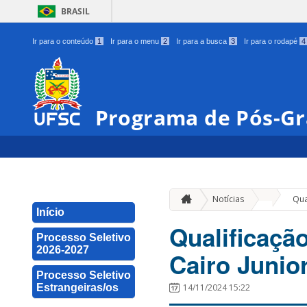
BRASIL
Ir para o conteúdo
1
Ir para o menu
2
Ir para a busca
3
Ir para o rodapé
4
Programa de Pós-Gr
»
Notícias
Qua
Início
Qualificaçã
Processo Seletivo
2026-2027
Cairo Junio
Processo Seletivo
Estrangeiras/os
14/11/2024 15:22