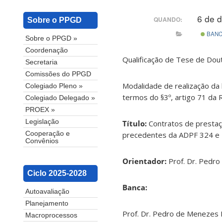
6 de 
QUANDO:
Sobre o PPGD
BAN
Sobre o PPGD »
Coordenação
Qualificação de Tese de Dout
Secretaria
Comissões do PPGD
Modalidade de realização da 
Colegiado Pleno »
termos do §3º, artigo 71 da
Colegiado Delegado »
PROEX »
Legislação
Título:
Contratos de prestaç
precedentes da ADPF 324 e T
Cooperação e
Convênios
Orientador:
Prof. Dr. Pedr
Ciclo 2025-2028
Banca:
Autoavaliação
Planejamento
Prof. Dr. Pedro de Menezes 
Macroprocessos