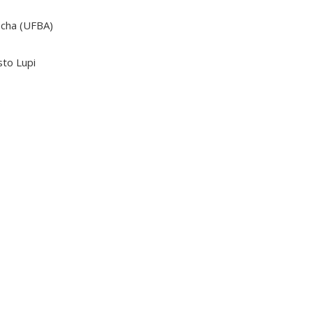
ocha (UFBA)
sto Lupi
)