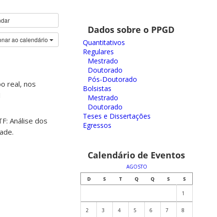
ndar
Dados sobre o PPGD
onar ao calendário
Quantitativos
Regulares
Mestrado
Doutorado
Pós-Doutorado
o real, nos
Bolsistas
1
Mestrado
Doutorado
Teses e Dissertações
F: Análise dos
Egressos
ade.
Calendário de Eventos
AGOSTO
D
S
T
Q
Q
S
S
1
2
3
4
5
6
7
8