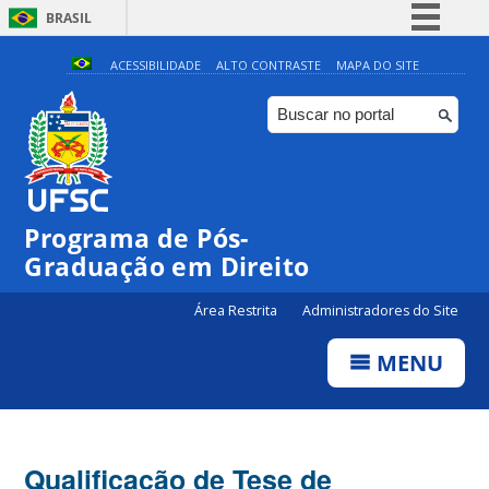
BRASIL
Simplifique!
ACESSIBILIDADE
ALTO CONTRASTE
MAPA DO SITE
Comunica BR
Participe
Acesso à informação
Legislação
Programa de Pós-
Canais
Graduação em Direito
Área Restrita
Administradores do Site
MENU
Qualificação de Tese de