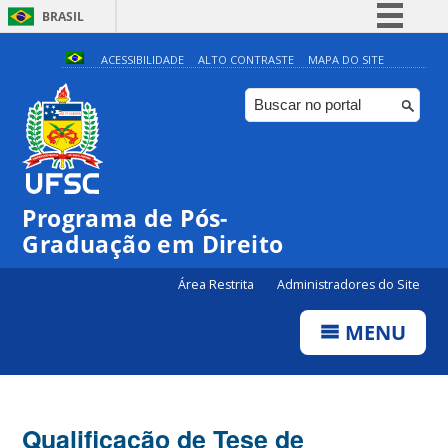
BRASIL
Simplifique!
ACESSIBILIDADE
ALTO CONTRASTE
MAPA DO SITE
Comunica BR
Participe
Acesso à informação
Legislação
Programa de Pós-
Canais
Graduação em Direito
Área Restrita
Administradores do Site
MENU
Qualificação de Tese de