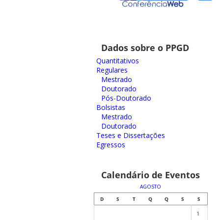
Dados sobre o PPGD
Quantitativos
Regulares
Mestrado
Doutorado
Pós-Doutorado
Bolsistas
Mestrado
Doutorado
Teses e Dissertações
Egressos
Calendário de Eventos
AGOSTO
D
S
T
Q
Q
S
S
1