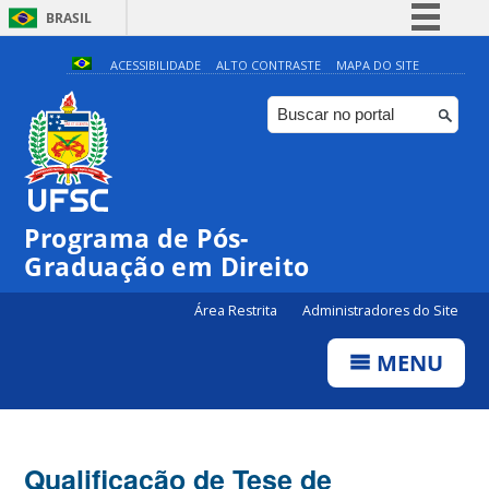
BRASIL
Simplifique!
ACESSIBILIDADE
ALTO CONTRASTE
MAPA DO SITE
Comunica BR
Participe
Acesso à informação
Legislação
Programa de Pós-
Canais
Graduação em Direito
Área Restrita
Administradores do Site
MENU
Qualificação de Tese de