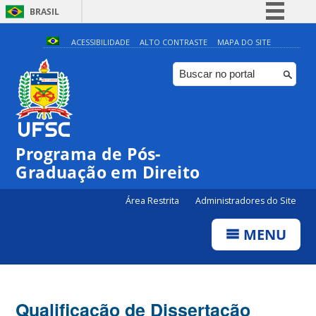
BRASIL
Simplifique!
ACESSIBILIDADE
ALTO CONTRASTE
MAPA DO SITE
Comunica BR
Participe
Acesso à informação
Legislação
Programa de Pós-
Canais
Graduação em Direito
Área Restrita
Administradores do Site
MENU
Qualificação de Dissertação