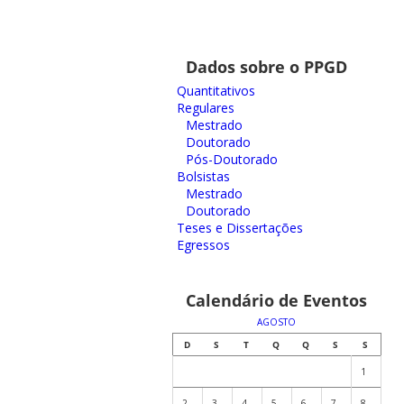
Dados sobre o PPGD
Quantitativos
Regulares
Mestrado
Doutorado
Pós-Doutorado
Bolsistas
Mestrado
Doutorado
Teses e Dissertações
Egressos
Calendário de Eventos
AGOSTO
D
S
T
Q
Q
S
S
1
2
3
4
5
6
7
8