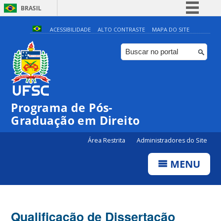
BRASIL
Simplifique!
ACESSIBILIDADE
ALTO CONTRASTE
MAPA DO SITE
Comunica BR
Participe
Acesso à informação
Legislação
Programa de Pós-
Canais
Graduação em Direito
Área Restrita
Administradores do Site
MENU
Qualificação de Dissertação