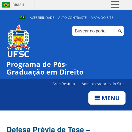
BRASIL
Simplifique!
ACESSIBILIDADE
ALTO CONTRASTE
MAPA DO SITE
Comunica BR
Participe
Acesso à informação
Legislação
Programa de Pós-
Canais
Graduação em Direito
Área Restrita
Administradores do Site
MENU
Defesa Prévia de Tese –