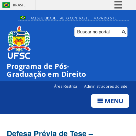
BRASIL
Simplifique!
ACESSIBILIDADE
ALTO CONTRASTE
MAPA DO SITE
Comunica BR
Participe
Acesso à informação
Legislação
Programa de Pós-
Canais
Graduação em Direito
Área Restrita
Administradores do Site
MENU
Defesa Prévia de Tese –