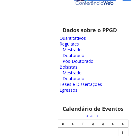
Dados sobre o PPGD
Quantitativos
Regulares
Mestrado
Doutorado
Pós-Doutorado
Bolsistas
Mestrado
Doutorado
Teses e Dissertações
Egressos
Calendário de Eventos
AGOSTO
D
S
T
Q
Q
S
S
1