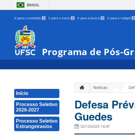
BRASIL
Ir para o conteúdo
1
Ir para o menu
2
Ir para a busca
3
Ir para o rodapé
4
Programa de Pós-Gr
»
Notícias
Def
Início
Defesa Prév
Processo Seletivo
2026-2027
Guedes
Processo Seletivo
Estrangeiras/os
02/10/2025 16:47