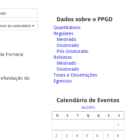
ndar
Dados sobre o PPGD
onar ao calendário
Quantitativos
Regulares
Mestrado
Doutorado
Pós-Doutorado
da Portaria
Bolsistas
Mestrado
Doutorado
Teses e Dissertações
a refundação do
Egressos
Calendário de Eventos
AGOSTO
D
S
T
Q
Q
S
S
1
2
3
4
5
6
7
8