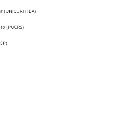
her (UNICURITIBA)
cato (PUCRS)
USP)