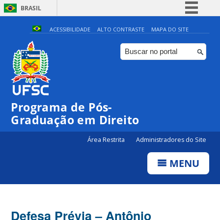
BRASIL
Simplifique!
ACESSIBILIDADE
ALTO CONTRASTE
MAPA DO SITE
Comunica BR
Participe
Acesso à informação
Legislação
Programa de Pós-
Canais
Graduação em Direito
Área Restrita
Administradores do Site
MENU
Defesa Prévia – Antônio