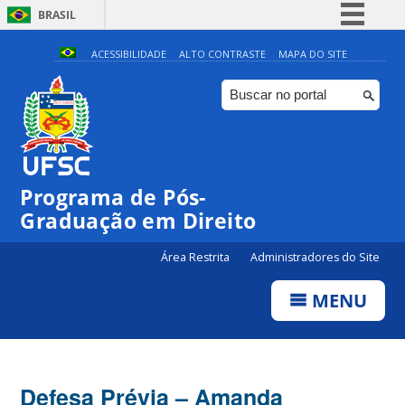
BRASIL
Simplifique!
ACESSIBILIDADE
ALTO CONTRASTE
MAPA DO SITE
Comunica BR
Participe
Acesso à informação
Legislação
Programa de Pós-
Canais
Graduação em Direito
Área Restrita
Administradores do Site
MENU
Defesa Prévia – Amanda