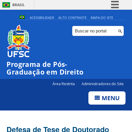
BRASIL
Simplifique!
ACESSIBILIDADE
ALTO CONTRASTE
MAPA DO SITE
Comunica BR
Participe
Acesso à informação
Legislação
Programa de Pós-
Canais
Graduação em Direito
Área Restrita
Administradores do Site
MENU
Defesa de Tese de Doutorado