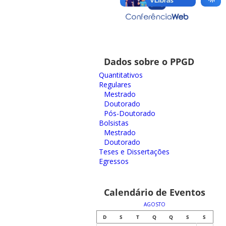
Dados sobre o PPGD
Quantitativos
Regulares
Mestrado
Doutorado
Pós-Doutorado
Bolsistas
Mestrado
Doutorado
Teses e Dissertações
Egressos
Calendário de Eventos
AGOSTO
D
S
T
Q
Q
S
S