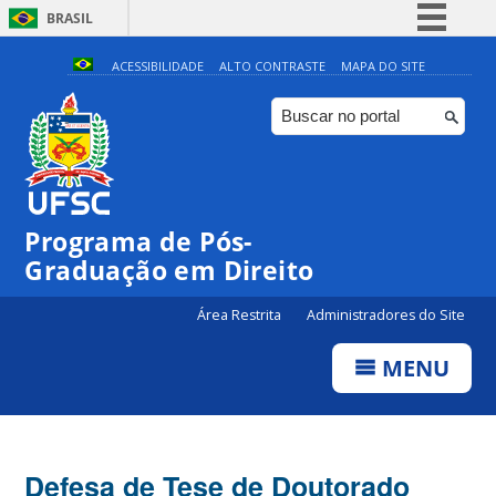
BRASIL
Simplifique!
ACESSIBILIDADE
ALTO CONTRASTE
MAPA DO SITE
Comunica BR
Participe
Acesso à informação
Legislação
Programa de Pós-
Canais
Graduação em Direito
Área Restrita
Administradores do Site
MENU
Defesa de Tese de Doutorado