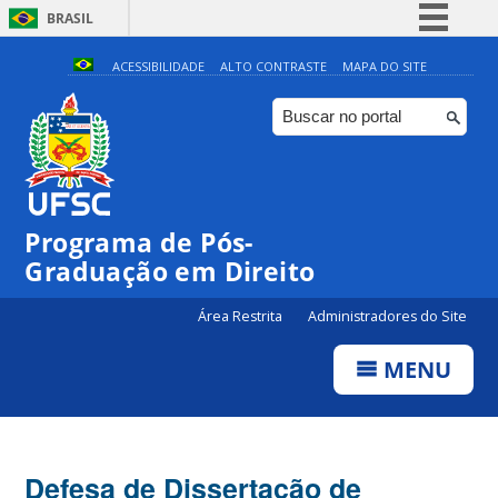
BRASIL
Simplifique!
ACESSIBILIDADE
ALTO CONTRASTE
MAPA DO SITE
Comunica BR
Participe
Acesso à informação
Legislação
Programa de Pós-
Canais
Graduação em Direito
Área Restrita
Administradores do Site
MENU
Defesa de Dissertação de