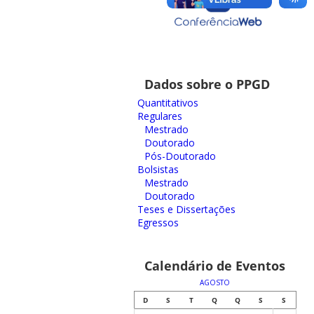
Dados sobre o PPGD
Quantitativos
Regulares
Mestrado
Doutorado
Pós-Doutorado
Bolsistas
Mestrado
Doutorado
Teses e Dissertações
Egressos
Calendário de Eventos
AGOSTO
D
S
T
Q
Q
S
S