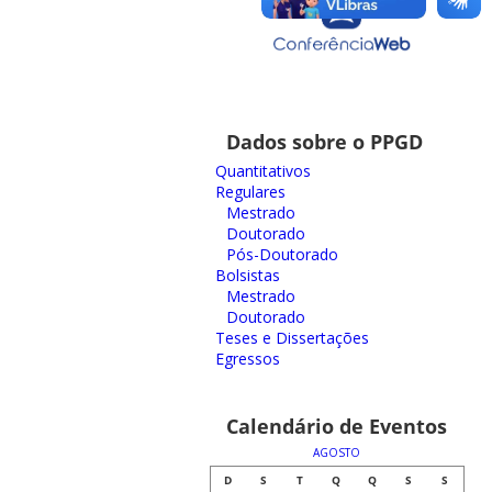
Dados sobre o PPGD
Quantitativos
Regulares
Mestrado
Doutorado
Pós-Doutorado
Bolsistas
Mestrado
Doutorado
Teses e Dissertações
Egressos
Calendário de Eventos
AGOSTO
D
S
T
Q
Q
S
S