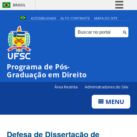
BRASIL
Simplifique!
ACESSIBILIDADE
ALTO CONTRASTE
MAPA DO SITE
Comunica BR
Participe
Acesso à informação
Legislação
Programa de Pós-
Canais
Graduação em Direito
Área Restrita
Administradores do Site
MENU
Defesa de Dissertação de