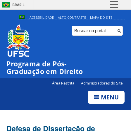
BRASIL
Simplifique!
ACESSIBILIDADE
ALTO CONTRASTE
MAPA DO SITE
Comunica BR
Participe
Acesso à informação
Legislação
Programa de Pós-
Canais
Graduação em Direito
Área Restrita
Administradores do Site
MENU
Defesa de Dissertação de